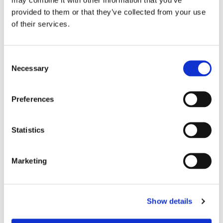
provided to them or that they’ve collected from your use
of their services.
C
Necessary
o
n
s
Preferences
e
n
t
Statistics
S
e
Marketing
Temperatura de superficie
l
e
Aportará pruebas empíricas de que la temperatura de
c
la superficie se mantiene por debajo de 97 °C
Show details
t
i