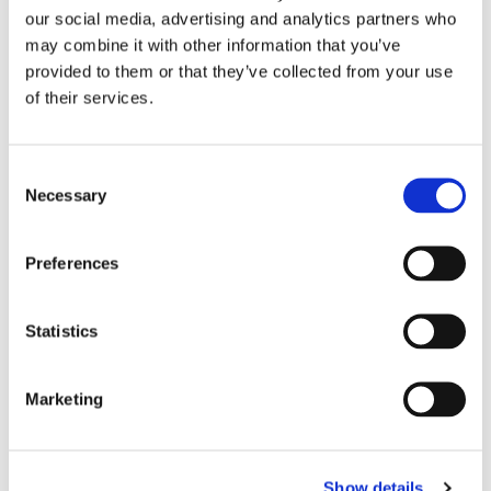
our social media, advertising and analytics partners who
may combine it with other information that you’ve
Subject/Request type
provided to them or that they’ve collected from your use
of their services.
Message (Maximum 1,500 characters)
C
Necessary
o
n
s
Preferences
e
n
t
Statistics
S
e
Marketing
l
I have read and agree to the
Terms and Conditions
.
e
c
Show details
t