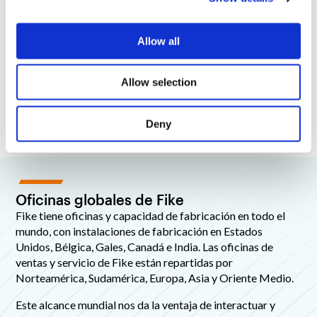
i
I consent to receive promotional emails about your
products and services.
o
Allow all
n
Allow selection
Deny
Oficinas globales de Fike
Fike tiene oficinas y capacidad de fabricación en todo el
mundo, con instalaciones de fabricación en Estados
Unidos, Bélgica, Gales, Canadá e India. Las oficinas de
ventas y servicio de Fike están repartidas por
Norteamérica, Sudamérica, Europa, Asia y Oriente Medio.
Este alcance mundial nos da la ventaja de interactuar y