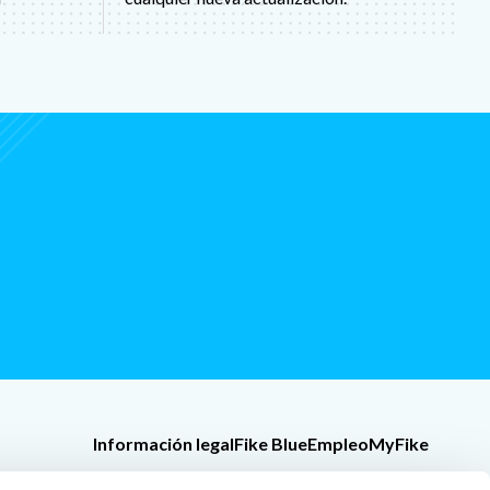
Información legal
Fike Blue
Empleo
MyFike