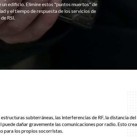
un edificio. Elimine estos "puntos muertos" de
d y el tiempo de respuesta de los servicios de
de RSI.
 estructuras subterráneas, las interferencias de RF, la distancia del
al puede dañar gravemente las comunicaciones por radio. Esto crea
o para los propios socorristas.