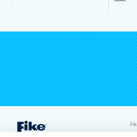
Fik
704